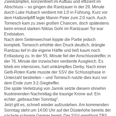
Zweikämpfen, konzentriert im Aufbau und effizient im
Abschluss – so gingen die Rantzauer in der 29. Minute
durch Luke Hubach verdient mit 1:0 in Führung. Kurz vor
dem Halbzeitpfiff legte Marvin Peter zum 2:0 nach. Auch
Tornesch kam zu zwei großen Chancen, doch spätestens
beim erneut starken Niklas Gohr im Rantzauer Tor war
Endstation.
Nach dem Seitenwechsel kippte die Partie jedoch
komplett. Tornesch erhöhte den Druck deutlich, drängte
Rantzau tief in die eigene Hälfte und ließ kaum noch
Entlastung zu. In der 55. Minute fiel der Anschlusstreffer, in
der 76. Minute der inzwischen verdiente Ausgleich. Es
blieb ein intensives, hart umkämpftes Derby. Nach einer
Gelb-Roten Karte musste der SSV die Schlussphase in
Unterzahl bestreiten – und Tornesch nutzte dies kurz vor
dem Ende zum 3:2-Siegtreffer.
Die späte Verletzung von Jannik setzte diesem ohnehin
frustrierenden Nachmittag die traurige Krone auf. Ein
echter „gebrauchter Sonntag“.
Jetzt gilt es, schnell wieder aufzustehen. Am kommenden
Sonntag steht um 14:00 Uhr auf der Düsterlohe bereits der
nächste schwere Gegner bereit: Der SSV empfängt TBS